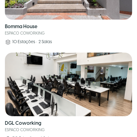
Bomma House
ESPACO COWORKING
10
Estações
•
2
Salas
DGL Coworking
ESPACO COWORKING