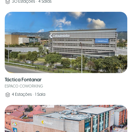
30
Estações
•
4
Salas
Táctica Fontanar
ESPACO COWORKING
4
Estações
•
1
Sala