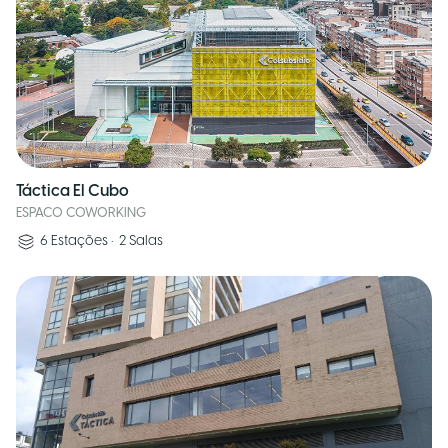
Táctica El Cubo
ESPACO COWORKING
6
Estações
•
2
Salas