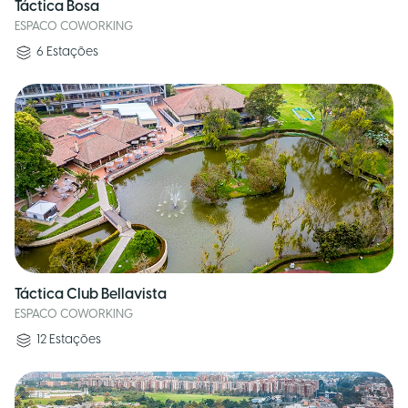
Táctica Bosa
ESPACO COWORKING
6
Estações
Táctica Club Bellavista
ESPACO COWORKING
12
Estações