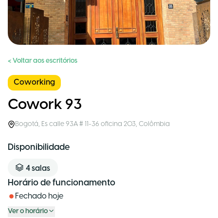
< Voltar aos escritórios
Coworking
Cowork 93
Bogotá
,
Es calle 93A # 11-36 oficina 203
,
Colômbia
Disponibilidade
4
salas
Horário de funcionamento
Fechado hoje
Ver o horário