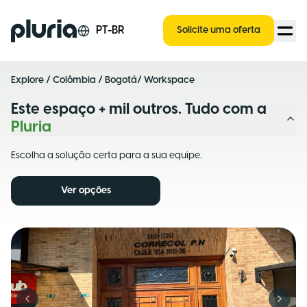
Logo Pluria
PT-BR
Solicite uma oferta
Explore
/
Colômbia
/
Bogotá
/ Workspace
Este espaço + mil outros. Tudo com a
Pluria
Escolha a solução certa para a sua equipe.
Ver opções
Previous slide
Next s